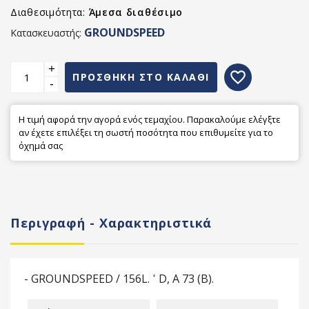
Διαθεσιμότητα:
Άμεσα διαθέσιμο
GROUNDSPEED
Κατασκευαστής:
+
favorite_border
ΠΡΟΣΘΗΚΗ ΣΤΟ ΚΑΛΑΘΙ
-
Η τιμή αφορά την αγορά ενός τεμαχίου. Παρακαλούμε ελέγξτε
αν έχετε επιλέξει τη σωστή ποσότητα που επιθυμείτε για το
όχημά σας
Περιγραφή - Χαρακτηριστικά
- GROUNDSPEED / 156L. ߵ D, A 73 (B).