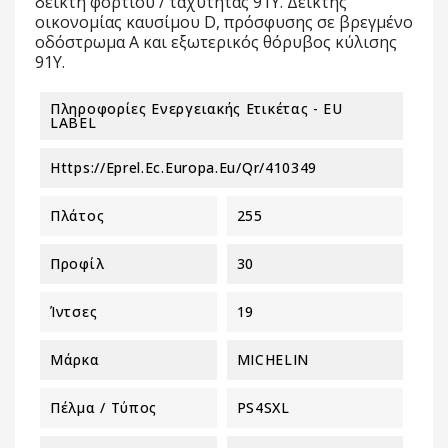
δείκτη φορτίου / ταχύτητας 91Y. Δείκτης
οικονομίας καυσίμου D, πρόσφυσης σε βρεγμένο
οδόστρωμα A και εξωτερικός θόρυβος κύλισης
91Y.
Πληροφορίες Ενεργειακής Ετικέτας - EU
LABEL
Https://eprel.ec.europa.eu/qr/410349
Πλάτος
255
Προφίλ
30
Ίντσες
19
Μάρκα
MICHELIN
Πέλμα / Τύπος
PS4SXL