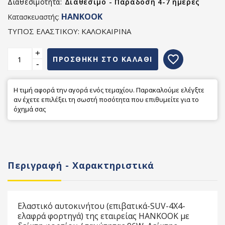
Διαθεσιμότητα:
Διαθέσιμο - Παράδοση 4-7 ημέρες
HANKOOK
Κατασκευαστής:
ΤΥΠΟΣ ΕΛΑΣΤΙΚΟΥ: ΚΑΛΟΚΑΙΡΙΝΑ
+
favorite_border
ΠΡΟΣΘΗΚΗ ΣΤΟ ΚΑΛΑΘΙ
-
Η τιμή αφορά την αγορά ενός τεμαχίου. Παρακαλούμε ελέγξτε
αν έχετε επιλέξει τη σωστή ποσότητα που επιθυμείτε για το
όχημά σας
Περιγραφή - Χαρακτηριστικά
Ελαστικό αυτοκινήτου (επιβατικά-SUV-4X4-
ελαφρά φορτηγά) της εταιρείας HANKOOK με