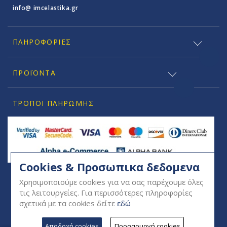
info@ imcelastika.gr
ΠΛΗΡΟΦΟΡΊΕΣ
ΠΡΟΪΟΝΤΑ
ΤΡΌΠΟΙ ΠΛΗΡΩΜΉΣ
Cookies & Προσωπικα δεδομενα
SOCIAL
Χρησιμοποιούμε cookies για να σας παρέχουμε όλες
τις λειτουργείες. Για περισσότερες πληροφορίες
σχετικά με τα cookies δείτε
εδώ
Αποδοχή cookies
Προσαρμογή cookies